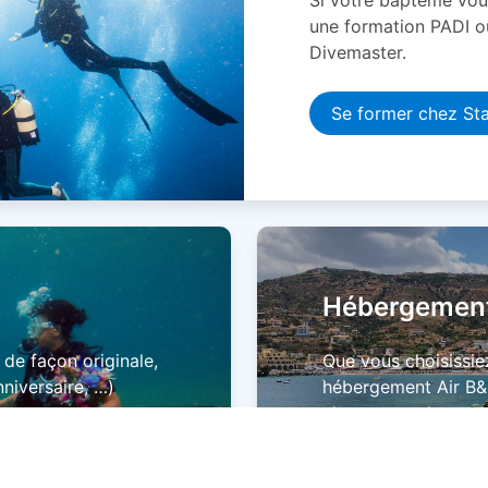
une formation PADI o
Divemaster.
Se former chez St
Hébergemen
de façon originale,
Que vous choisissie
niversaire, …)
hébergement Air B&B
chargerons de votre 
En savoir plus...