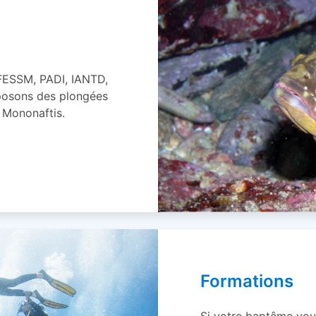
FFESSM, PADI, IANTD,
oposons des plongées
e Mononaftis.
Formations
Si votre baptême vou