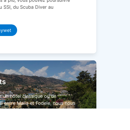
u SSI, du Scuba Diver au
aywet
ts
z un hôtel classique ou un
 entre Malia et Fodele, nous nous
transfert jusqu’au centre.