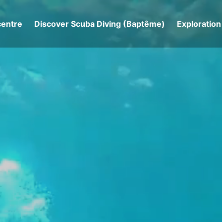
centre
Discover Scuba Diving (Baptême)
Exploration